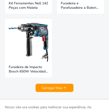
Kit Ferramentas Nell 142
Furadeira e
Peças com Maleta
Parafusadeira a Bateria
Hammer 12V -
Velocidade Variável e
Reversível 3/8” GYPLI10
Furadeira de Impacto
Bosch 650W Velocidade
1/2” - Variável Mandril
GSB 13 RE Pro Com 23
Acessórios
Carregar Mais
Nosso site usa cookies para melhorar sua experiência. Ao