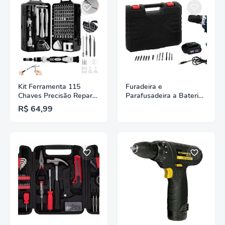
Kit Ferramenta 115
Furadeira e
Chaves Precisão Reparo
Parafusadeira a Bateria
Manutenção Celular
Nell 12V - Velocidade
R$ 64,99
Notebook Tablet Relógio
Variável 3/8” com Maleta
+ 13 Peças