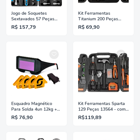
Jogo de Soquetes
Kit Ferramentas
Sextavados 57 Peças
Titanium 200 Peças
Nell XWT0057
Heavy Duty
R$ 157,79
R$ 69,90
Esquadro Magnético
Kit Ferramentas Sparta
Para Solda 4un 12kg +
129 Peças 13564 - com
Óculos Para Soldado -
Maleta
R$ 76,90
R$119,89
Start