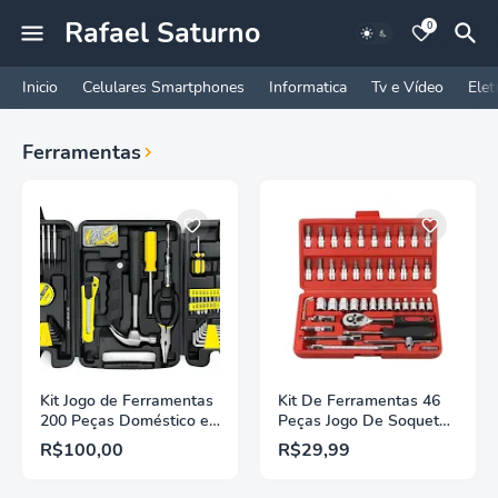
Rafael Saturno
0
Inicio
Celulares Smartphones
Informatica
Tv e Vídeo
Elet
Ferramentas
Kit Jogo de Ferramentas
Kit De Ferramentas 46
200 Peças Doméstico e
Peças Jogo De Soquetes
Profissional
Chave Catraca
R$100,00
R$29,99
Reversível Com Maleta
Jogo De Ferramentas