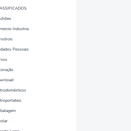
ASSIFICADOS
lchões
mercio Industria
nsórcio
idados Pessoais
rsos
coração
wnload
etrodomésticos
troportateis
balagem
colar