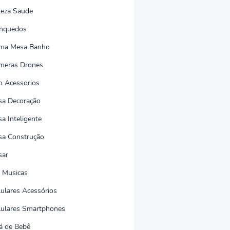
leza Saude
inquedos
ma Mesa Banho
meras Drones
o Acessorios
sa Decoração
a Inteligente
sa Construção
sar
 Musicas
lulares Acessórios
lulares Smartphones
á de Bebê