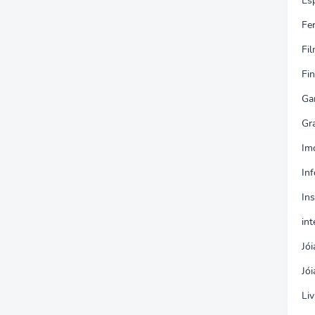
Es
Fe
Fi
Fi
Ga
Gr
Im
In
In
int
Jói
Jói
Liv