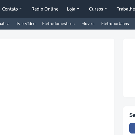
Contato
Radio Online
Loja
Cursos
Trabalhe
atica
Tv e Vídeo
Eletrodomésticos
Moveis
Eletroportateis
Se