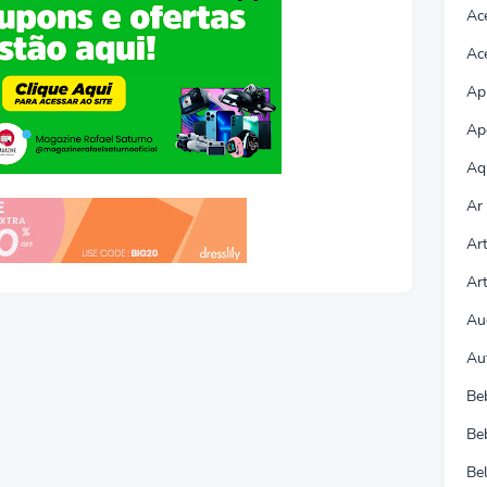
Ac
Ac
Apl
Ap
Aq
Ar
Ar
Ar
Au
Au
Be
Be
Be