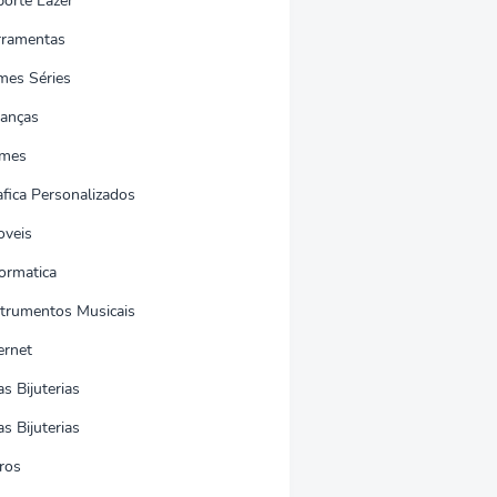
porte Lazer
rramentas
lmes Séries
nanças
mes
afica Personalizados
oveis
formatica
strumentos Musicais
ernet
as Bijuterias
as Bijuterias
ros