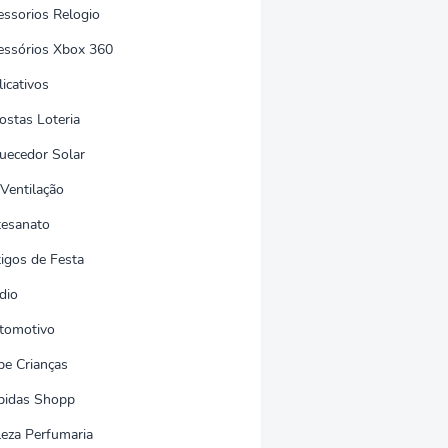
essorios Relogio
essórios Xbox 360
icativos
ostas Loteria
uecedor Solar
 Ventilação
tesanato
tigos de Festa
dio
tomotivo
be Crianças
bidas Shopp
leza Perfumaria