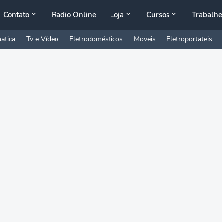
Contato
Radio Online
Loja
Cursos
Trabalhe
atica
Tv e Vídeo
Eletrodomésticos
Moveis
Eletroportateis