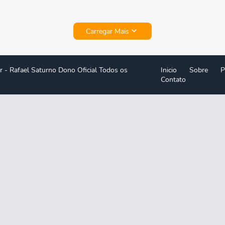
Carregar Mais
r -
Rafael Saturno Dono Oficial Todos os
Inicio
Sobre
P
Contato