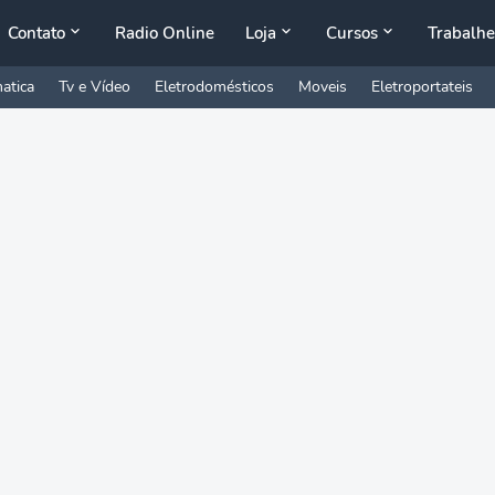
Contato
Radio Online
Loja
Cursos
Trabalhe
atica
Tv e Vídeo
Eletrodomésticos
Moveis
Eletroportateis