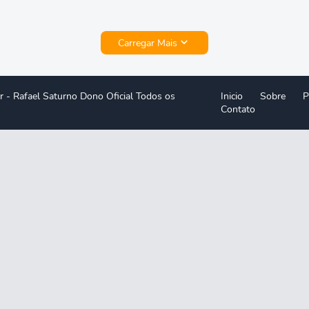
Carregar Mais
r -
Rafael Saturno Dono Oficial Todos os
Inicio
Sobre
P
Contato