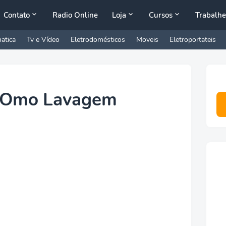
Contato
Radio Online
Loja
Cursos
Trabalhe
atica
Tv e Vídeo
Eletrodomésticos
Moveis
Eletroportateis
o Omo Lavagem