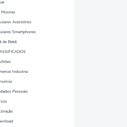
sar
 Musicas
lulares Acessórios
lulares Smartphones
á de Bebê
ASSIFICADOS
lchões
mercio Industria
nsórcio
idados Pessoais
rsos
coração
wnload