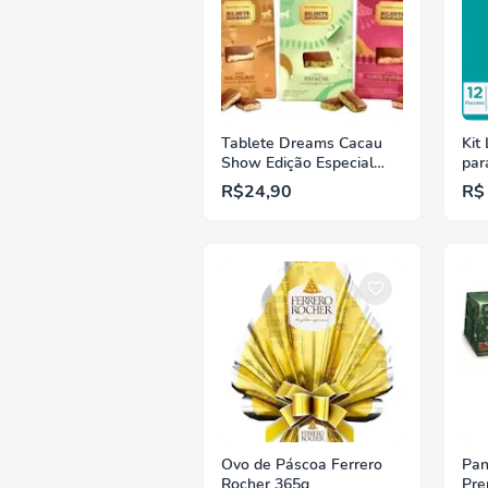
Tablete Dreams Cacau
Kit
Show Edição Especial
par
130g
Cui
R$24,90
R$
Uni
Ovo de Páscoa Ferrero
Pan
Rocher 365g
Pre