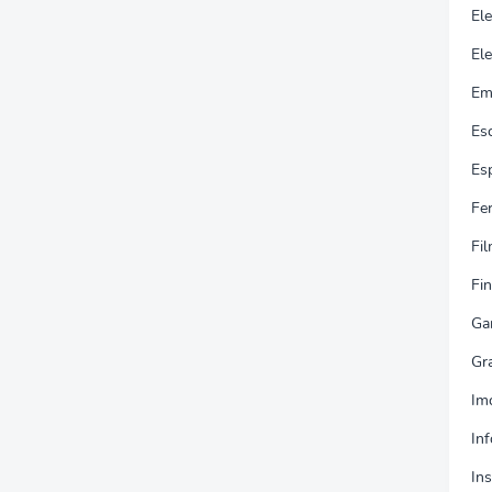
El
Ele
Em
Es
Es
Fe
Fi
Fi
Ga
Gr
Im
In
In