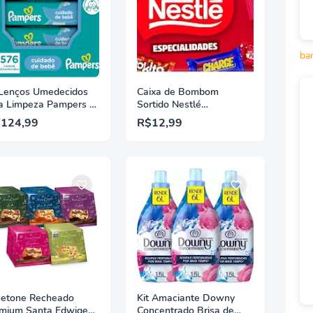
ba
 Lenços Umedecidos
Caixa de Bombom
a Limpeza Pampers -
Sortido Nestlé
dado de Bebê 576
Especialidades 220g
 124,99
R$12,99
dades
etone Recheado
Kit Amaciante Downy
mium Santa Edwiges
Concentrado Brisa de