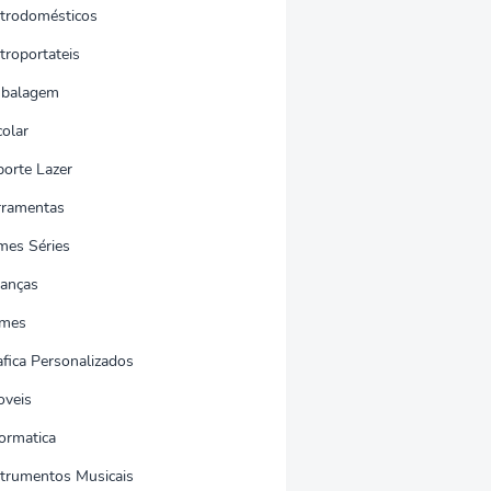
etrodomésticos
troportateis
balagem
colar
porte Lazer
rramentas
lmes Séries
nanças
mes
afica Personalizados
oveis
formatica
strumentos Musicais