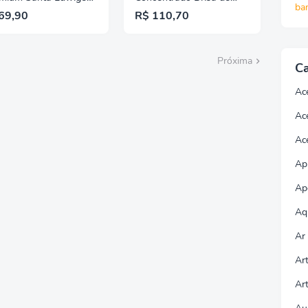
ba
g Panetone Gotas
Verão - 1,5L 3 Unidades
69,90
R$ 110,70
me Avelã Doce de
te Brigadeiro Pistache
fado
Próxima
Ca
Ac
Ac
Ac
Apl
Ap
Aq
Ar
Ar
Ar