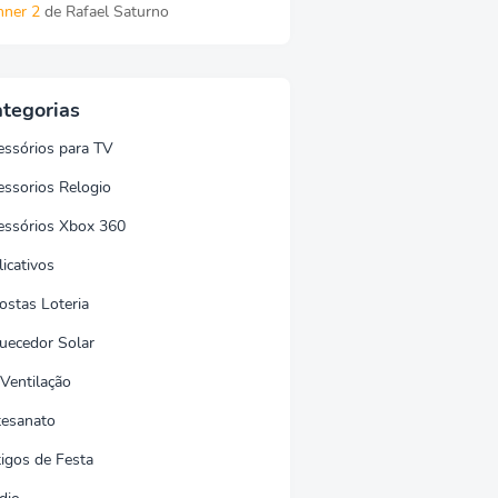
nner 2
de Rafael Saturno
tegorias
essórios para TV
essorios Relogio
essórios Xbox 360
icativos
ostas Loteria
uecedor Solar
 Ventilação
tesanato
tigos de Festa