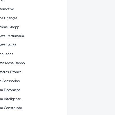
dio
tomotivo
be Crianças
bidas Shopp
leza Perfumaria
leza Saude
inquedos
ma Mesa Banho
meras Drones
o Acessorios
sa Decoração
a Inteligente
sa Construção