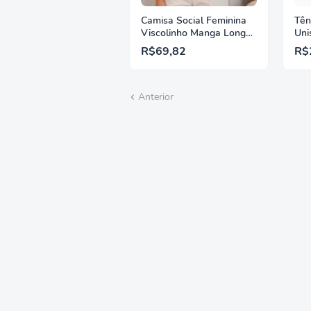
Camisa Social Feminina
Tên
Viscolinho Manga Longa
Uni
Botões Elegante
R$69,82
R$
Confortável Trabalho
Casual
Anterior