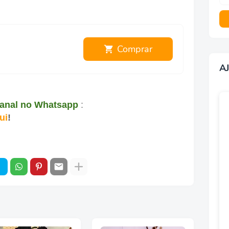
Comprar
A
canal no Whatsapp
:
ui
!