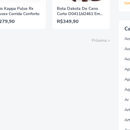
ba
is Kappa Pulse Rx
Bota Dakota De Cano
ssex Corrida Conforto
Curto D0411/d2461 Em
Couro
279,90
R$349,90
Ca
Ac
Próxima
Ac
Ac
Apl
Ap
Aq
Ar
Ar
Ar