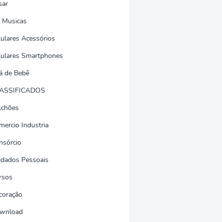
sar
 Musicas
lulares Acessórios
lulares Smartphones
á de Bebê
ASSIFICADOS
lchões
mercio Industria
nsórcio
idados Pessoais
rsos
coração
wnload