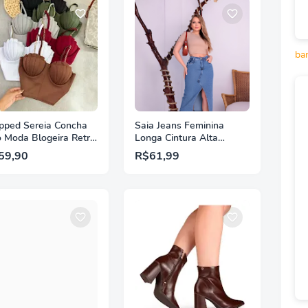
ba
pped Sereia Concha
Saia Jeans Feminina
o Moda Blogeira Retro
Longa Cintura Alta
prene com Bojo
Evangélica Midi Com
59,90
R$61,99
ada
Abertura