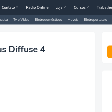
Contato
Radio Online
Loja
Cursos
Trabalhe
atica
Tv e Vídeo
Eletrodomésticos
Moveis
Eletroportateis
s Diffuse 4