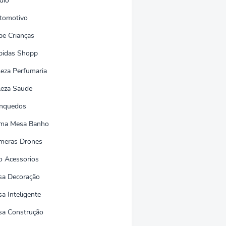
dio
tomotivo
be Crianças
bidas Shopp
leza Perfumaria
leza Saude
inquedos
ma Mesa Banho
meras Drones
o Acessorios
sa Decoração
a Inteligente
sa Construção