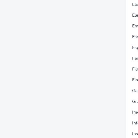
El
Ele
Em
Es
Es
Fe
Fi
Fi
Ga
Gr
Im
In
In