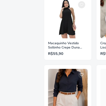
Macaquinho Vestido
Cro
Soltinho Crepe Duna
Lis
Frente Única Elegante
Neo
R$55,90
R$
Bal