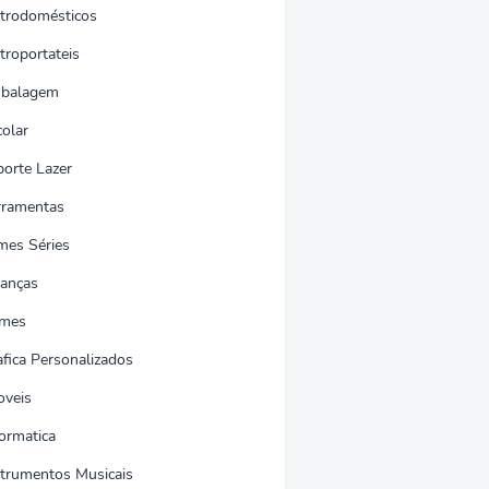
etrodomésticos
troportateis
balagem
colar
porte Lazer
rramentas
lmes Séries
nanças
mes
afica Personalizados
oveis
formatica
strumentos Musicais