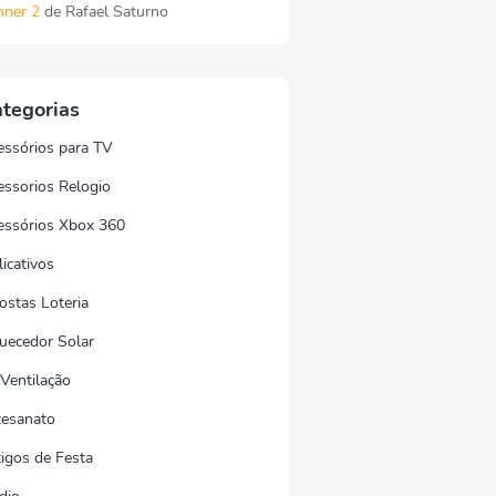
nner 2
de Rafael Saturno
tegorias
essórios para TV
essorios Relogio
essórios Xbox 360
icativos
ostas Loteria
uecedor Solar
 Ventilação
tesanato
tigos de Festa